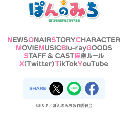
©IIS-P／ぽんのみち製作委員会