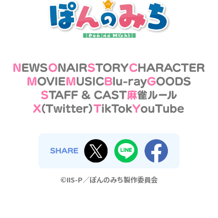
©IIS-P／ぽんのみち製作委員会